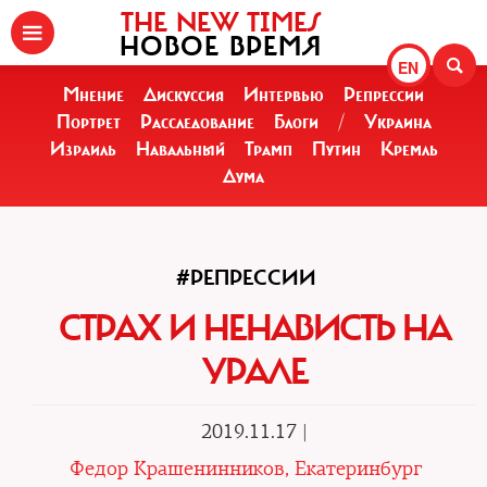
THE NEW TIMES
НОВОЕ ВРЕМЯ
EN
Мнение
Дискуссия
Интервью
Репрессии
Портрет
Расследование
Блоги
/
Украина
Израиль
Навальный
Трамп
Путин
Кремль
Дума
#РЕПРЕССИИ
СТРАХ И НЕНАВИСТЬ НА
УРАЛЕ
2019.11.17 |
Федор Крашенинников, Екатеринбург