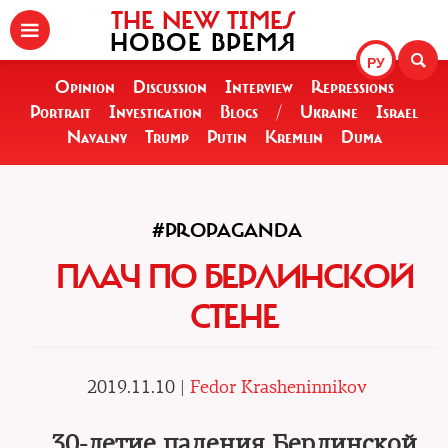
THE NEW TIMES
НОВОЕ ВРЕМЯ
РУ
Opinion
Discussion
Interview
Repressions
Portrait
Investigation
Blogs
/
Ukraine
Israel
Navalny
Trump
Putin
Kremlin
Duma
#PROPAGANDA
ПЛАЧ ПО БЕРЛИНСКОЙ
СТЕНЕ
2019.11.10 |
Fedor Krasheninnikov
30-летие падения Берлинской