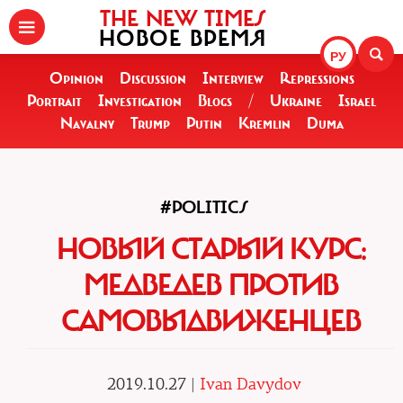
THE NEW TIMES
НОВОЕ ВРЕМЯ
РУ
Opinion
Discussion
Interview
Repressions
Portrait
Investigation
Blogs
/
Ukraine
Israel
Navalny
Trump
Putin
Kremlin
Duma
#POLITICS
НОВЫЙ СТАРЫЙ КУРС:
МЕДВЕДЕВ ПРОТИВ
САМОВЫДВИЖЕНЦЕВ
2019.10.27 |
Ivan Davydov