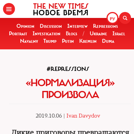
THE NEW TIMES
НОВОЕ ВРЕМЯ
РУ
Opinion
Discussion
Interview
Repressions
Portrait
Investigation
Blogs
/
Ukraine
Israel
Navalny
Trump
Putin
Kremlin
Duma
#REPRESSIONS
«НОРМАЛИЗАЦИЯ»
ПРОИЗВОЛА
2019.10.06 |
Ivan Davydov
Дикие приговоры превращаются