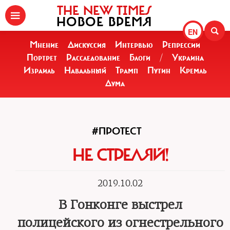
THE NEW TIMES
НОВОЕ ВРЕМЯ
EN
Мнение
Дискуссия
Интервью
Репрессии
Портрет
Расследование
Блоги
/
Украина
Израиль
Навальный
Трамп
Путин
Кремль
Дума
#ПРОТЕСТ
НЕ СТРЕЛЯЙ!
2019.10.02
В Гонконге выстрел
полицейского из огнестрельного