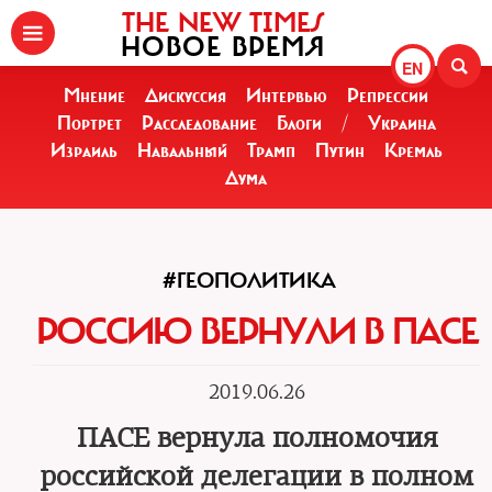
THE NEW TIMES
НОВОЕ ВРЕМЯ
EN
Мнение
Дискуссия
Интервью
Репрессии
Портрет
Расследование
Блоги
/
Украина
Израиль
Навальный
Трамп
Путин
Кремль
Дума
#ГЕОПОЛИТИКА
РОССИЮ ВЕРНУЛИ В ПАСЕ
2019.06.26
ПАСЕ вернула полномочия
российской делегации в полном