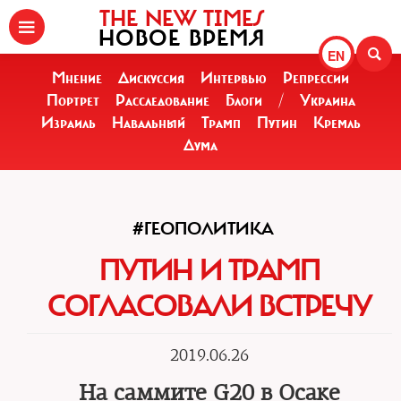
THE NEW TIMES
НОВОЕ ВРЕМЯ
EN
Мнение
Дискуссия
Интервью
Репрессии
Портрет
Расследование
Блоги
/
Украина
Израиль
Навальный
Трамп
Путин
Кремль
Дума
#ГЕОПОЛИТИКА
ПУТИН И ТРАМП
СОГЛАСОВАЛИ ВСТРЕЧУ
2019.06.26
На саммите G20 в Осаке