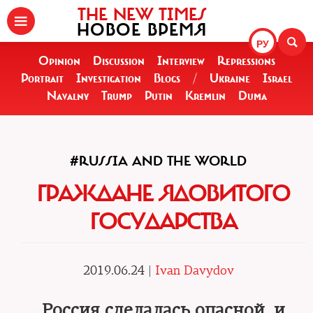
THE NEW TIMES
НОВОЕ ВРЕМЯ
РУ
Opinion
Discussion
Interview
Repressions
Portrait
Investigation
Blogs
/
Ukraine
Israel
Navalny
Trump
Putin
Kremlin
Duma
#RUSSIA AND THE WORLD
ГРАЖДАНЕ ЯДОВИТОГО
ГОСУДАРСТВА
2019.06.24 |
Ivan Davydov
Россия сделалась опасной, и