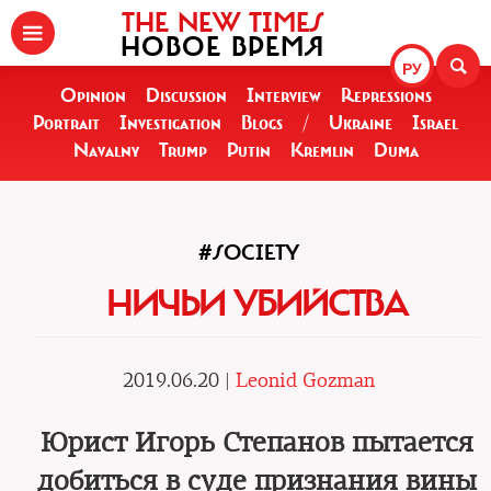
THE NEW TIMES
НОВОЕ ВРЕМЯ
РУ
Opinion
Discussion
Interview
Repressions
Portrait
Investigation
Blogs
/
Ukraine
Israel
Navalny
Trump
Putin
Kremlin
Duma
#SOCIETY
НИЧЬИ УБИЙСТВА
2019.06.20 |
Leonid Gozman
Юрист Игорь Степанов пытается
добиться в суде признания вины