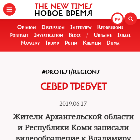
THE NEW TIMES
НОВОЕ ВРЕМЯ
РУ
Opinion
Discussion
Interview
Repressions
Portrait
Investigation
Blogs
/
Ukraine
Israel
Navalny
Trump
Putin
Kremlin
Duma
#PROTEST/REGIONS
СЕВЕР ТРЕБУЕТ
2019.06.17
Жители Архангельской области
и Республики Коми записали
видеообращение к Владимиру