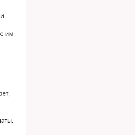
ки
то им
ает,
даты,
у