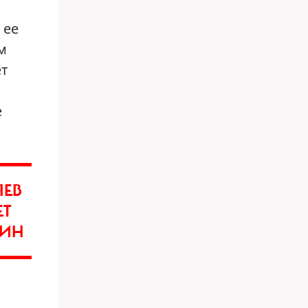
 ее
м
ет
е
ЯЕВ
ЕТ
КИН