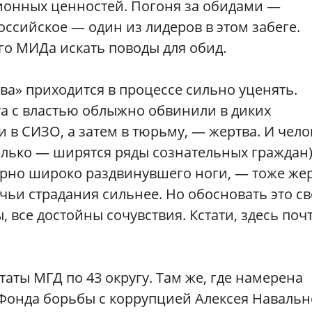
ионных ценностей. Погоня за обидами —
оссийское — один из лидеров в этом забеге.
го МИДа искать поводы для обид.
ва» приходится в процессе сильно уценять.
кта с властью облыжно обвинили в диких
 в СИЗО, а затем в тюрьму, — жертва. И чело
только — ширятся ряды сознательных граждан)
рно широко раздвинувшего ноги, — тоже жер
ьи страдания сильнее. Но обосновать это св
 все достойны сочувствия. Кстати, здесь поч
аты МГД по 43 округу. Там же, где намерена
Фонда борьбы с коррупцией Алексея Навальн