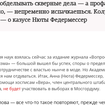
й обделывать скверные дела — а про
ло, — непременно испачкаешься. Ко
— о казусе Нюты Федермессер
я наук взялась сейчас за издание журнала «Вопр
зма» — большой вышел бы успех, споры о предел
отрудничестве с властью нынче в моде. Но Академ
ся нам отдуваться. Итак, Анна (Нюта) Федермессер,
омощи хосписам «Вера», член центрального штаб
а,
не будет
участвовать в выборах в Мосгордуму.
ова — все что-то такое повторяют, прежде ч