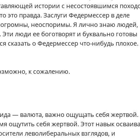
ставляющей истории с несостоявшимся поход
то это правда. Заслуги Федермессер в деле
огромны, неоспоримы. Я лично знаю людей,
 Эти люди ее боготворят и буквально готовы
ся сказать о Федермессер что-нибудь плохое.
возможно, к сожалению.
бида — валюта, важно ощущать себя жертвой.
я ощутить себя жертвой. Этот навык осваив
сители леволиберальных взглядов, и