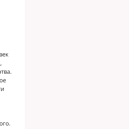
век
,
тва.
ое
ти
ого.