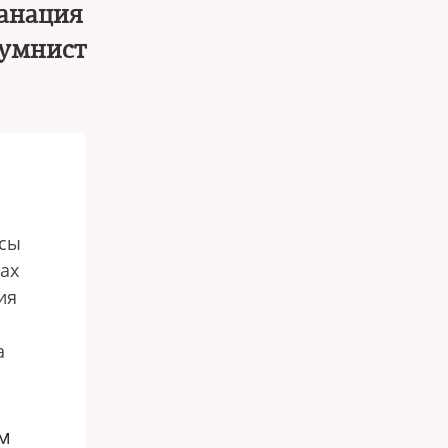
фанация
лумнист
осы
ах
ия
а
ем