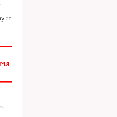
,
у от
ЕМЯ
».