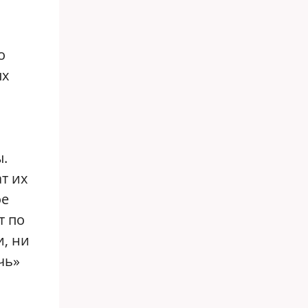
о
ых
ы.
т их
ое
т по
и, ни
чь»