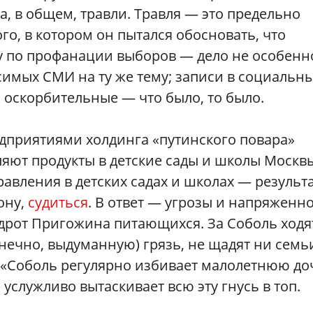
, в общем, травли. Травля — это предельно
о, в котором он пытался обосновать, что
ру по профанации выборов — дело не особенн
исимых СМИ на ту же тему; записи в социальн
и оскорбительные — что было, то было.
едприятиями холдинга «путинского повара»
яют продукты в детские сады и школы Москв
равления в детских садах и школах — результа
ону,
судиться
. В ответ — угрозы и напряженн
рот Пригожина питающихся. За Соболь ходя
нечно, выдуманную) грязь, не щадят ни семь
 «Соболь регулярно избивает малолетнюю до
 услужливо вытаскивает всю эту гнусь в топ.