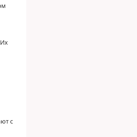
ом
 Их
ают с