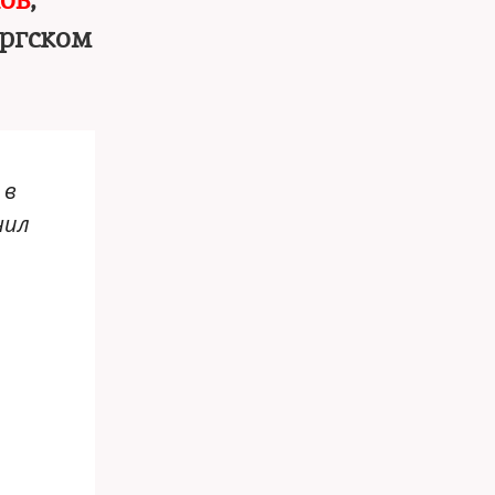
ов
,
ургском
 в
нил