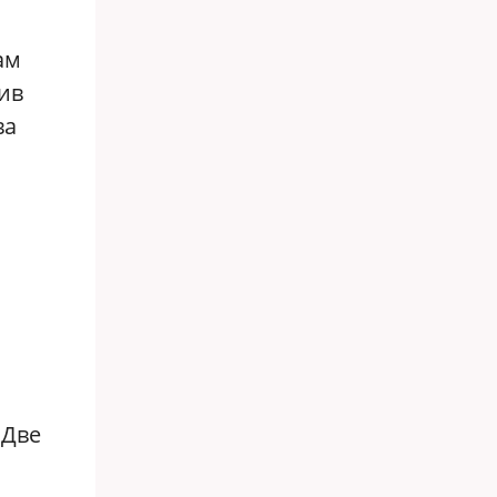
ам
ив
ва
 Две