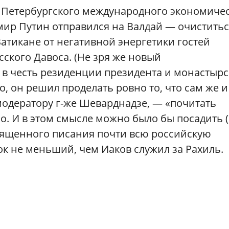
е Петербургского международного экономиче
ир Путин отправился на Валдай — очиститьс
Ватикане от негативной энергетики гостей
сского Давоса. (Не зря же новый
в честь резиденции президента и монастырс
, он решил проделать ровно то, что сам же и
модератору г-же Шеварднадзе, — «почитать
о. И в этом смысле можно было бы посадить (
вященного писания почти всю российскую
ок не меньший, чем Иаков служил за Рахиль.