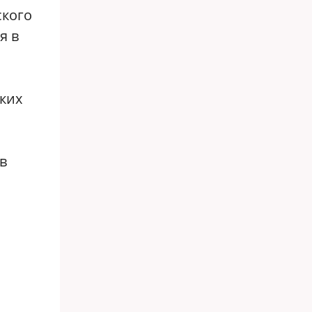
ского
я в
ких
в