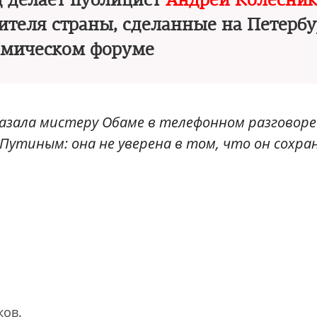
д делает публицист
Андрей Колесник
ителя страны, сделанные на Петерб
омическом форуме
казала мистеру Обаме в телефонном разговоре
 Путиным: она не уверена в том, что он сохра
ков.