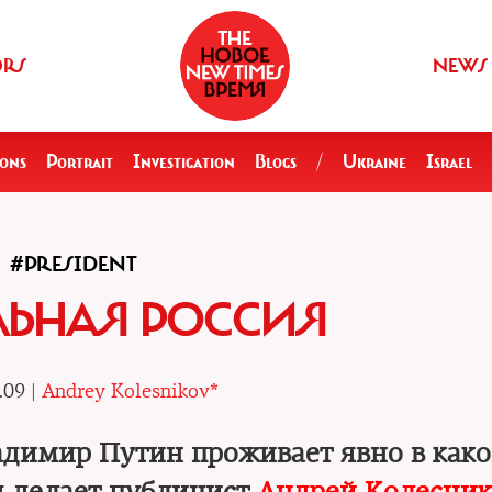
ORS
NEWS
ions
Portrait
Investigation
Blogs
/
Ukraine
Israel
#PRESIDENT
ЛЬНАЯ РОССИЯ
.09 |
Andrey Kolesnikov*
адимир Путин проживает явно в како