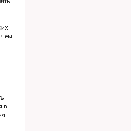
пять
ких
 чем
ть
я в
ия