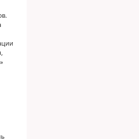
ов.
а
зации
,
»
нь