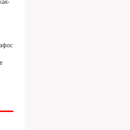
как-
пафос
е