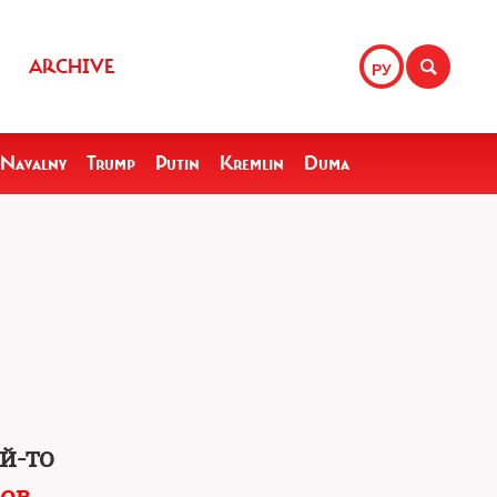
ARCHIVE
РУ
Navalny
Trump
Putin
Kremlin
Duma
й-то