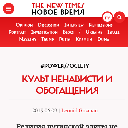
THE NEW TIMES
НОВОЕ ВРЕМЯ
РУ
Opinion
Discussion
Interview
Repressions
Portrait
Investigation
Blogs
/
Ukraine
Israel
Navalny
Trump
Putin
Kremlin
Duma
#POWER/SOCIETY
КУЛЬТ НЕНАВИСТИ И
ОБОГАЩЕНИЯ
2019.06.09 |
Leonid Gozman
Религия путинской элиты не