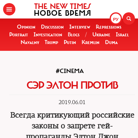
THE NEW TIMES
НОВОЕ ВРЕМЯ
РУ
Opinion
Discussion
Interview
Repressions
Portrait
Investigation
Blogs
/
Ukraine
Israel
Navalny
Trump
Putin
Kremlin
Duma
#CINEMA
СЭР ЭЛТОН ПРОТИВ
2019.06.01
Всегда критикующий российские
законы о запрете гей-
пропаганды Элтон Джон