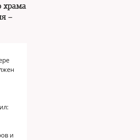
о храма
я –
ере
олжен
ил:
ров и