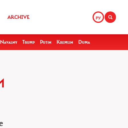
ARCHIVE
РУ
Navalny
Trump
Putin
Kremlin
Duma
И
е