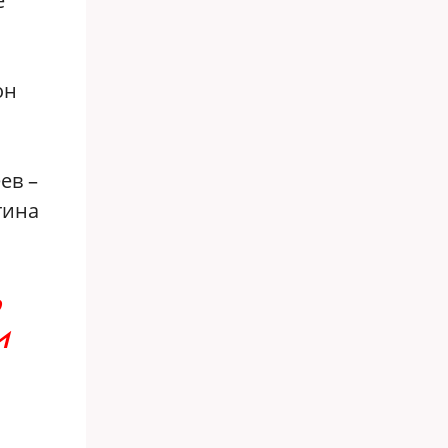
е
он
ев –
тина
о
И