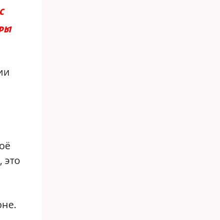
с
ёры
ии
моё
, это
оне.