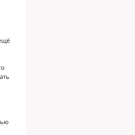
 ещё
то
ать
тью