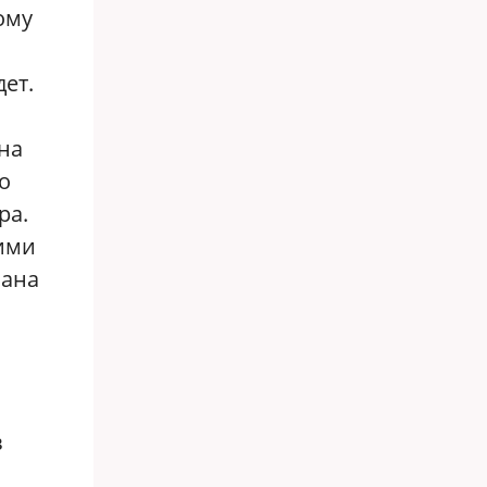
ому
дет.
на
о
ра.
ними
зана
в