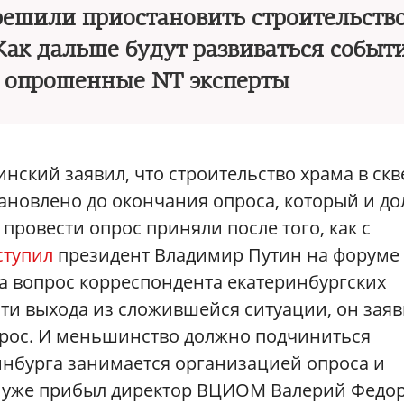
решили приостановить строительств
Как дальше будут развиваться событи
 опрошенные NT эксперты
нский заявил, что строительство храма в скв
ановлено до окончания опроса, который и д
провести опрос приняли после того, как с
ступил
президент Владимир Путин на форуме
а вопрос корреспондента екатеринбургских
ти выхода из сложившейся ситуации, он заяв
прос. И меньшинство должно подчиниться
инбурга занимается организацией опроса и
од уже прибыл директор ВЦИОМ Валерий Федо