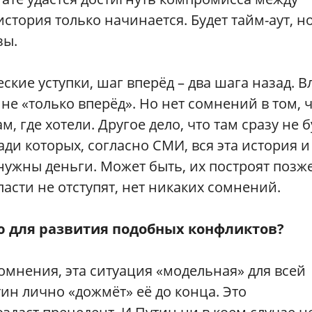
стория только начинается. Будет тайм-аут, но
зы.
еские уступки, шаг вперёд – два шага назад. В
 не «только вперёд». Но нет сомнений в том, ч
, где хотели. Другое дело, что там сразу не б
ади которых, согласно СМИ, вся эта история и
 нужны деньги. Может быть, их построят позже
асти не отступят, нет никаких сомнений.
ью для развития подобных конфликтов?
сомнения, эта ситуация «модельная» для всей
ин лично «дожмёт» её до конца. Это