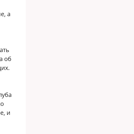
е, а
вать
а об
щих.
луба
ко
е, и