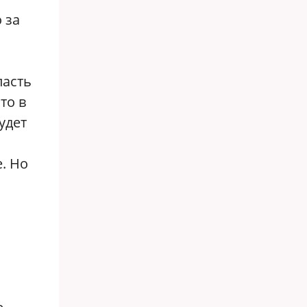
 за
ласть
то в
удет
. Но