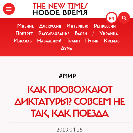
THE NEW TIMES
НОВОЕ ВРЕМЯ
EN
Мнение
Дискуссия
Интервью
Репрессии
Портрет
Расследование
Блоги
/
Украина
Израиль
Навальный
Трамп
Путин
Кремль
Дума
#МИР
КАК ПРОВОЖАЮТ
ДИКТАТУРЫ? СОВСЕМ НЕ
ТАК, КАК ПОЕЗДА
2019.04.15