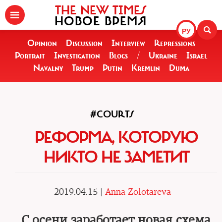
THE NEW TIMES
НОВОЕ ВРЕМЯ
РУ
Opinion
Discussion
Interview
Repressions
Portrait
Investigation
Blogs
/
Ukraine
Israel
Navalny
Trump
Putin
Kremlin
Duma
#COURTS
РЕФОРМА, КОТОРУЮ
НИКТО НЕ ЗАМЕТИТ
2019.04.15 |
Anna Zolotareva
С осени заработает новая схема