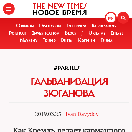
THE NEW TIMES
НОВОЕ ВРЕМЯ
РУ
Opinion
Discussion
Interview
Repressions
Portrait
Investigation
Blogs
/
Ukraine
Israel
Navalny
Trump
Putin
Kremlin
Duma
#PARTIES
ГАЛЬВАНИЗАЦИЯ
ЗЮГАНОВА
2019.03.25 |
Ivan Davydov
Как Кремль делает карманного