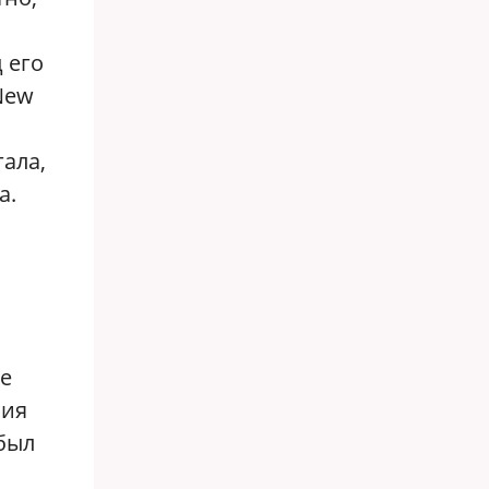
 его
New
гала,
а.
е
сия
 был