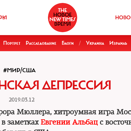
РЫ
НОВО
Портрет
Расследование
Блоги
/
Украина
Израиль
#МИР/США
НСКАЯ ДЕПРЕССИЯ
2019.03.12
рора Мюллера, хитроумная игра Мо
 в заметках
Евгении Альбац
с восточ