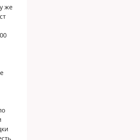
у же
ст
00
he
по
и
дки
есть