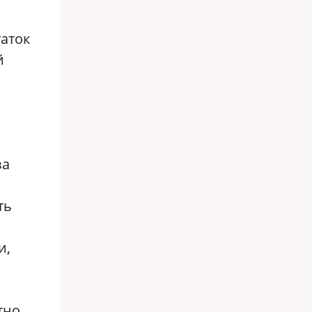
таток
й
за
ть
о
и,
тно,