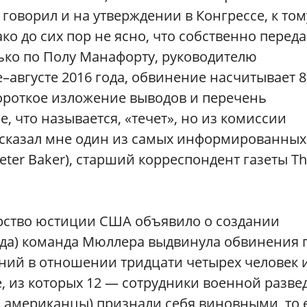
оворил и на утверждении в Конгрессе, к том
о до сих пор не ясно, что собственно переда
ько по Полу Манафорту, руководителю
августе 2016 года, обвинение насчитывает 8
ороткое изложение выводов и перечень
 что называется, «течет», но из комиссии
 сказал мне один из самых информированных
ter Baker), старший корреспондент газеты T
ерство юстиции США объявило о создании
ода) команда Мюллера выдвинула обвинения 
ений в отношении тридцати четырех человек 
е, из которых 12 — сотрудники военной разве
 ( американцы) признали себя виновными, то 