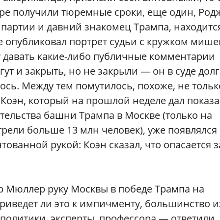
ыре получили тюремные сроки, еще один, Род
партии и давний знакомец Трампа, находитс
аме опубликовал портрет судьи с кружком миш
му давать какие-либо публичные комментарии
гут и закрыть, но не закрыли — он в суде дол
лось. Между тем помутилось, похоже, не тольк
Коэн, который на прошлой неделе дал показ
ительства башни Трампа в Москве (только на
ели больше 13 млн человек), уже появлялся
ованной рукой: Коэн сказал, что опасается з
р Мюллер руку Москвы в победе Трампа на
приведет ли это к импичменту, большинство и
политики, эксперты, профессора — ответили