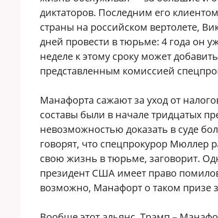
диктаторов. Последним его клиенто
страны на российском вертолете, Вик
дней провести в тюрьме: 4 года он 
неделе к этому сроку может добавит
представленным комиссией спецпро
Манафорта сажают за уход от налог
составы были в начале тридцатых пр
невозможностью доказать в суде бо
говорят, что спецпрокурор Мюллер р
свою жизнь в тюрьме, заговорит. Одн
президент США имеет право помиловат
возможно, Манафорт о таком призе з
Вообще этот альянс, Трамп – Манафо