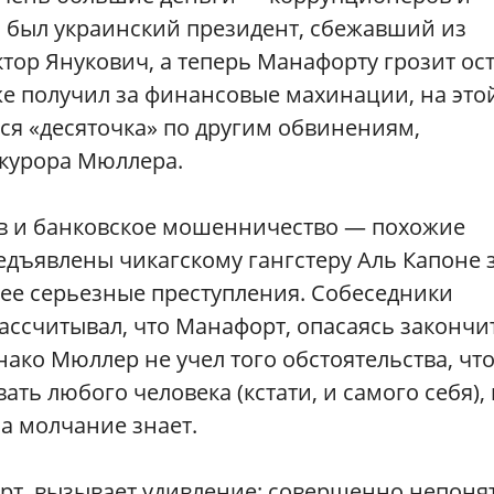
м был украинский президент, сбежавший из
тор Янукович, а теперь Манафорту грозит ос
уже получил за финансовые махинации, на это
ься «десяточка» по другим обвинениям,
курора Мюллера.
ов и банковское мошенничество — похожие
едъявлены чикагскому гангстеру Аль Капоне 
лее серьезные преступления. Собеседники
ассчитывал, что Манафорт, опасаясь закончи
ако Мюллер не учел того обстоятельства, чт
ь любого человека (кстати, и самого себя), 
а молчание знает.
рт, вызывает удивление: совершенно непоня