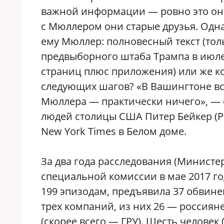
важной информации — ровно это он г
с Мюллером они старые друзья. Однак
ему Мюллер: полновесный текст (тол
предвыборного штаба Трампа в июле–
страниц плюс приложения) или же к
следующих шагов? «В Вашингтоне все,
Мюллера — практически ничего», —
людей столицы США Питер Бейкер (Pe
New York Times в Белом доме.
За два года расследования (Минист
специальной комиссии в мае 2017 г
199 эпизодам, предъявила 37 обвин
трех компаний, из них 26 — россиян
(скорее всего — ГРУ). Шесть человек