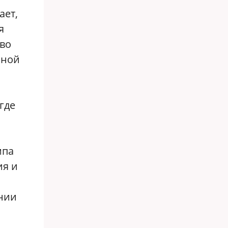
ает,
я
тво
нной
где
мпа
ия и
ении