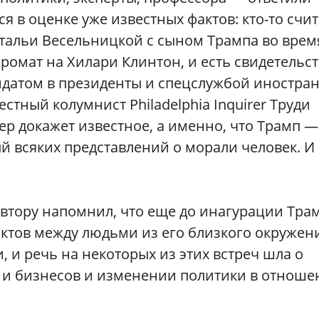
я в оценке уже известных фактов: кто-то счит
атальи Весельницкой с сыном Трампа во врем
ромат на Хилари Клинтон, и есть свидетельс
дидатом в президенты и спецслужбой иностра
вестный колумнист Philadelphia Inquirer Труди
ер докажет известное, а именно, что Трамп —
 всяких представлений о морали человек. И 
автору напомнил, что еще до инагурации Тра
ктов между людьми из его близкого окружен
и речь на некоторых из этих встреч шла о
в и бизнесов и изменении политики в отнош