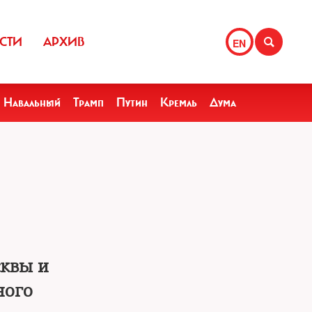
СТИ
АРХИВ
EN
Навальный
Трамп
Путин
Кремль
Дума
сквы и
ного