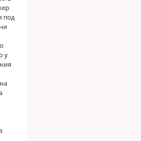
жер
я под
ени
го
о у
ания
 на
а
з