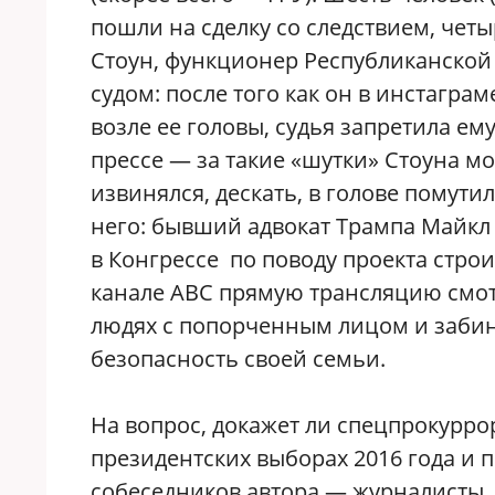
пошли на сделку со следствием, чет
Стоун, функционер Республиканской 
судом: после того как он в инстагр
возле ее головы, судья запретила е
прессе — за такие «шутки» Стоуна мо
извинялся, дескать, в голове помути
него: бывший адвокат Трампа Майкл 
в Конгрессе по поводу проекта стро
канале ABC прямую трансляцию смотр
людях с попорченным лицом и забинт
безопасность своей семьи.
На вопрос, докажет ли спецпрокурро
президентских выборах 2016 года и 
собеседников автора — журналисты, 