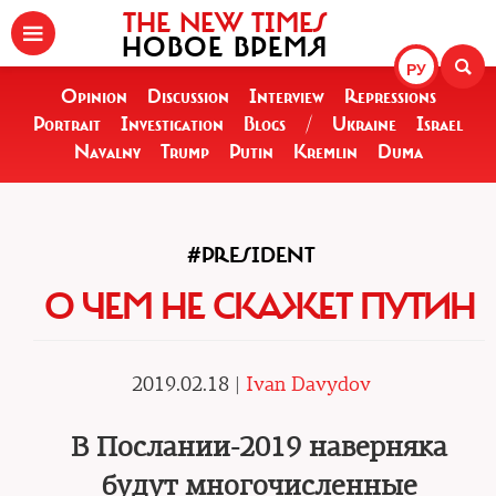
THE NEW TIMES
НОВОЕ ВРЕМЯ
РУ
Opinion
Discussion
Interview
Repressions
Portrait
Investigation
Blogs
/
Ukraine
Israel
Navalny
Trump
Putin
Kremlin
Duma
#PRESIDENT
О ЧЕМ НЕ СКАЖЕТ ПУТИН
2019.02.18 |
Ivan Davydov
В Послании-2019 наверняка
будут многочисленные