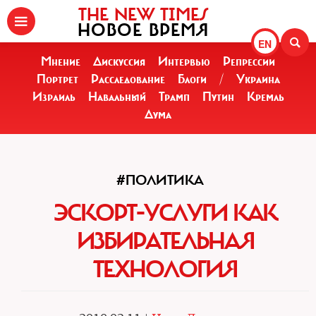
THE NEW TIMES
НОВОЕ ВРЕМЯ
EN
Мнение
Дискуссия
Интервью
Репрессии
Портрет
Расследование
Блоги
/
Украина
Израиль
Навальный
Трамп
Путин
Кремль
Дума
#ПОЛИТИКА
ЭСКОРТ-УСЛУГИ КАК
ИЗБИРАТЕЛЬНАЯ
ТЕХНОЛОГИЯ