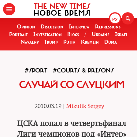
THE NEW TIMES
НОВОЕ ВРЕМЯ
РУ
Opinion
Discussion
Interview
Repressions
Portrait
Investigation
Blogs
/
Ukraine
Israel
Navalny
Trump
Putin
Kremlin
Duma
#SPORT
#COURTS & PRISONS
СЛУЧАЙ СО СЛУЦКИМ
2010.03.19 |
Mikulik Sergey
ЦСКА попал в четвертьфинал
Лиги чемпионов под «Интер»