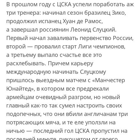
В прошлом году с ЦСКА успели поработать аж
три тренера: начинал сезон бразилец Зико,
продолжил испанец Хуан де Рамос,
а завершал россиянин Леонид Слуцкий.
Первый начал заваливать первенство России,
второй — провалил старт Лиги чемпионов,
а третьему выпало счастье все это
расхлебывать. Причем карьеру
международную начинать Слуцкому
пришлось выездным матчем с «Манчестер
Юнайтед», в котором все предрекали
армейцам очевидный разгром, но новый
главный как-то так сумел настроить своих
подопечных, что они вбили англичанам три
потрясающих мяча, и те еле уползли на
ничью — последний гол ЦСКА пропустил на
последней минуте, рикошетом от своего