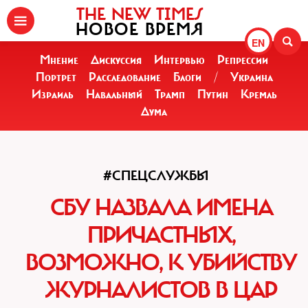
THE NEW TIMES
НОВОЕ ВРЕМЯ
EN
Мнение
Дискуссия
Интервью
Репрессии
Портрет
Расследование
Блоги
/
Украина
Израиль
Навальный
Трамп
Путин
Кремль
Дума
#СПЕЦСЛУЖБЫ
СБУ НАЗВАЛА ИМЕНА
ПРИЧАСТНЫХ,
ВОЗМОЖНО, К УБИЙСТВУ
ЖУРНАЛИСТОВ В ЦАР