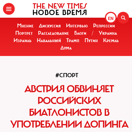
THE NEW TIMES
НОВОЕ ВРЕМЯ
EN
Мнение
Дискуссия
Интервью
Репрессии
Портрет
Расследование
Блоги
/
Украина
Израиль
Навальный
Трамп
Путин
Кремль
Дума
#СПОРТ
АВСТРИЯ ОБВИНЯЕТ
РОССИЙСКИХ
БИАТЛОНИСТОВ В
УПОТРЕБЛЕНИИ ДОПИНГА