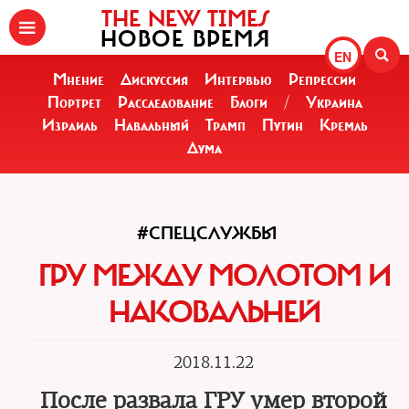
THE NEW TIMES
НОВОЕ ВРЕМЯ
EN
Мнение
Дискуссия
Интервью
Репрессии
Портрет
Расследование
Блоги
/
Украина
Израиль
Навальный
Трамп
Путин
Кремль
Дума
#СПЕЦСЛУЖБЫ
ГРУ МЕЖДУ МОЛОТОМ И
НАКОВАЛЬНЕЙ
2018.11.22
После развала ГРУ умер второй