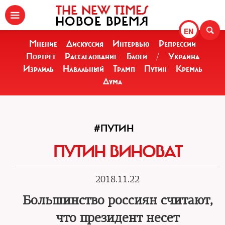
THE NEW TIMES
НОВОЕ ВРЕМЯ
EN
Мнение
Дискуссия
Интервью
Репрессии
Портрет
Расследование
Блоги
/
Украина
Израиль
Навальный
Трамп
Путин
Кремль
Дума
#ПУТИН
ПУТИН ВИНОВАТ
2018.11.22
Большинство россиян считают,
что президент несет