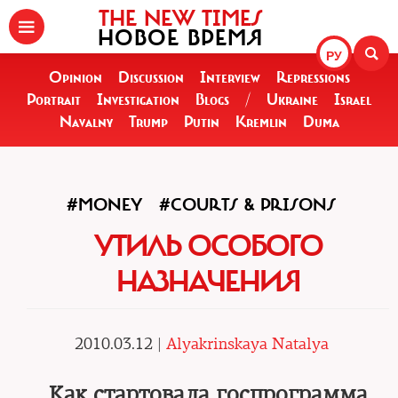
THE NEW TIMES
НОВОЕ ВРЕМЯ
РУ
Opinion
Discussion
Interview
Repressions
Portrait
Investigation
Blogs
/
Ukraine
Israel
Navalny
Trump
Putin
Kremlin
Duma
#MONEY
#COURTS & PRISONS
УТИЛЬ ОСОБОГО
НАЗНАЧЕНИЯ
2010.03.12 |
Alyakrinskaya Natalya
Как стартовала госпрограмма