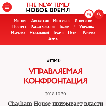
THE NEW TIMES
НОВОЕ ВРЕМЯ
EN
Мнение
Дискуссия
Интервью
Репрессии
Портрет
Расследование
Блоги
/
Украина
Израиль
Навальный
Трамп
Путин
Кремль
Дума
#МИР
УПРАВЛЯЕМАЯ
КОНФРОНТАЦИЯ
2018.10.30
Chatham House призывает власти