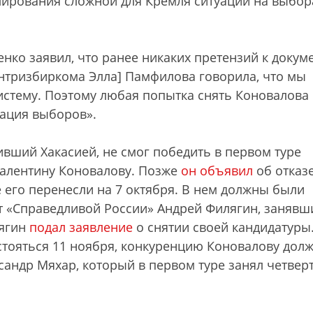
лирования сложной для Кремля ситуации на выбор
нко заявил, что ранее никаких претензий к докум
ентризбиркома Элла] Памфилова говорила, что мы
истему. Поэтому любая попытка снять Коновалова 
тация выборов».
ивший Хакасией, не смог победить в первом туре
Валентину Коновалову. Позже
он объявил
об отказ
е его перенесли на 7 октября. В нем должны были
т «Справедливой России» Андрей Филягин, занявш
лягин
подал заявление
о снятии своей кандидатуры
стояться 11 ноября, конкуренцию Коновалову дол
ксандр Мяхар, который в первом туре занял четвер