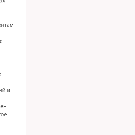
ах
ентам
с
е
ий в
.
жен
тое