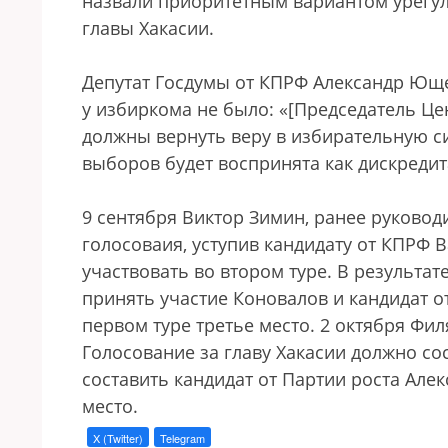
назвали приоритетным вариантом урегу
главы Хакасии.
Депутат Госдумы от КПРФ Александр Юще
у избиркома не было: «[Председатель Ц
должны вернуть веру в избирательную с
выборов будет воспринята как дискреди
9 сентября Виктор Зимин, ранее руковод
голосоваия, уступив кандидату от КПРФ 
участвовать во втором туре. В результат
принять участие Коновалов и кандидат о
первом туре третье место. 2 октября Фи
Голосование за главу Хакасии должно со
составить кандидат от Партии роста Але
место.
X (Twitter)
Telegram