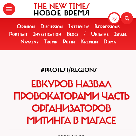
THE NEW TIMES
НОВОЕ ВРЕМЯ
РУ
Opinion
Discussion
Interview
Repressions
Portrait
Investigation
Blogs
/
Ukraine
Israel
Navalny
Trump
Putin
Kremlin
Duma
#PROTEST/REGIONS
ЕВКУРОВ НАЗВАЛ
ПРОВОКАТОРАМИ ЧАСТЬ
ОРГАНИЗАТОРОВ
МИТИНГА В МАГАСЕ