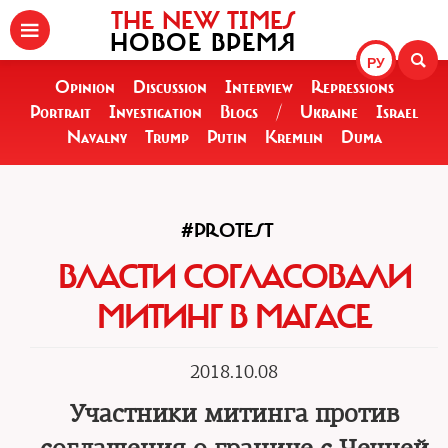
THE NEW TIMES
НОВОЕ ВРЕМЯ
РУ
Opinion
Discussion
Interview
Repressions
Portrait
Investigation
Blogs
/
Ukraine
Israel
Navalny
Trump
Putin
Kremlin
Duma
#PROTEST
ВЛАСТИ СОГЛАСОВАЛИ
МИТИНГ В МАГАСЕ
2018.10.08
Участники митинга против