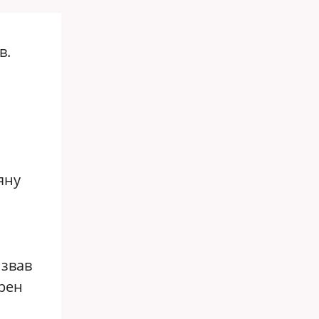
в.
яну
звав
рен