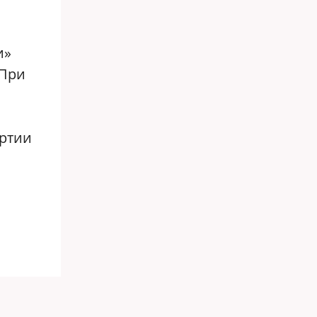
и»
 При
артии