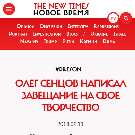
THE NEW TIMES
НОВОЕ ВРЕМЯ
РУ
Opinion
Discussion
Interview
Repressions
Portrait
Investigation
Blogs
/
Ukraine
Israel
Navalny
Trump
Putin
Kremlin
Duma
#PRISON
ОЛЕГ СЕНЦОВ НАПИСАЛ
ЗАВЕЩАНИЕ НА СВОЕ
ТВОРЧЕСТВО
2018.09.11