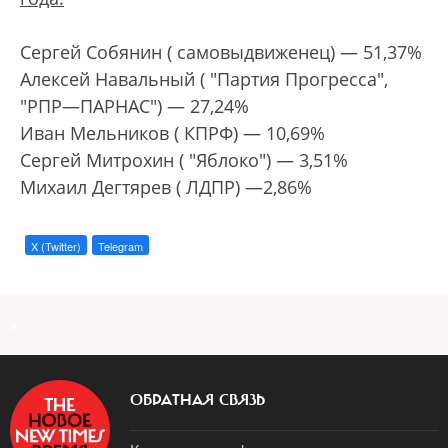
Сергей Собянин ( самовыдвиженец) — 51,37%
Алексей Навальный ( "Партия Прогресса",
"РПР—ПАРНАС") — 27,24%
Иван Мельников ( КПРФ) — 10,69%
Сергей Митрохин ( "Яблоко") — 3,51%
Михаил Дегтярев ( ЛДПР) —2,86%
X (Twitter)
Telegram
a
ОБРАТНАЯ СВЯЗЬ