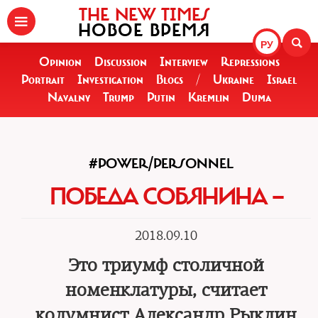
THE NEW TIMES
НОВОЕ ВРЕМЯ
РУ
Opinion
Discussion
Interview
Repressions
Portrait
Investigation
Blogs
/
Ukraine
Israel
Navalny
Trump
Putin
Kremlin
Duma
#POWER/PERSONNEL
ПОБЕДА СОБЯНИНА —
2018.09.10
Это триумф столичной
номенклатуры, считает
колумнист Александр Рыклин