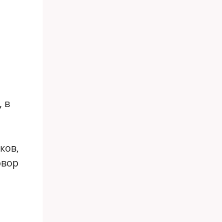
 в
ков,
овор