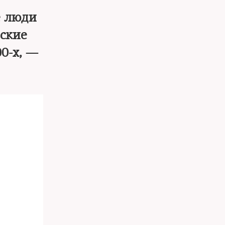
е люди
еские
0-х, —