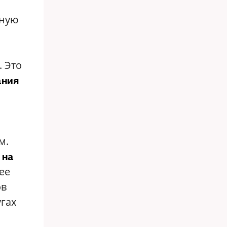
рную
. Это
ания
м.
 на
ее
ов
угах