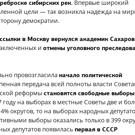
. Впервые широкий
реброске сибирских рек
вленной цели — так возникла надежда на ми
торону демократии.
 ссылки в Москву вернулся академик Сахаров
заключенных и
отмены уголовного преследов
льно провозгласила
начало политической
пенная передача всей полноты власти Совета
еской реформы
становятся свободные выборы
87 году на выборах в местные Советы две и бол
 4% округов, то на выборах народных депутат
ативными выборы оказались только в 399 окр
дных депутатов появилась
первая в СССР