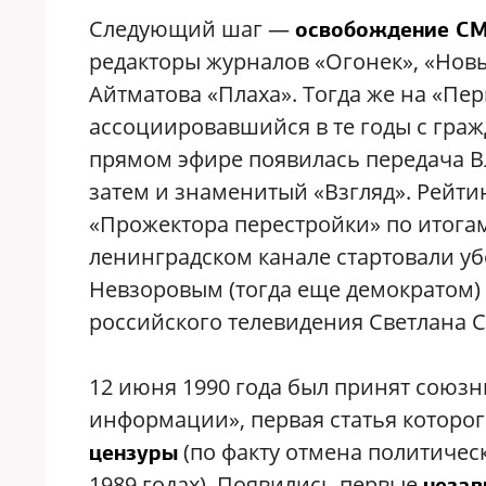
Следующий шаг —
освобождение С
редакторы журналов «Огонек», «Новы
Айтматова «Плаха». Тогда же на «Пе
ассоциировавшийся в те годы с гражд
прямом эфире появилась передача В
затем и знаменитый «Взгляд». Рейт
«Прожектора перестройки» по итогам 
ленинградском канале стартовали уб
Невзоровым (тогда еще демократом)
российского телевидения Светлана 
12 июня 1990 года был принят союзн
информации», первая статья которо
(по факту отмена политичес
цензуры
1989 годах). Появились первые
незав