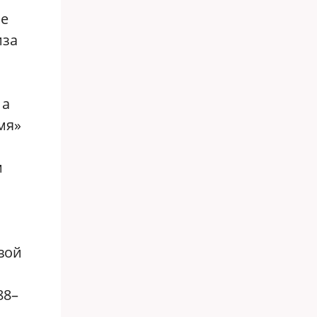
ые
иза
 а
мя»
м
вой
88–