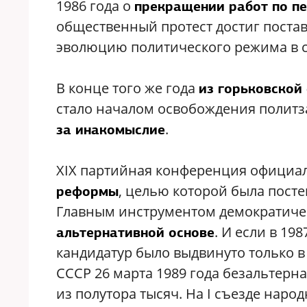
1986 года о
прекращении работ по пе
общественный протест достиг поста
эволюцию политического режима в с
В конце того же года
из горьковской
стало началом освобождения полит
.
за инакомыслие
XIX партийная конференция официа
, целью которой была посте
реформы
Главным инструментом демократич
. И если в 19
альтернативной основе
кандидатур было выдвинуто только в
СССР 26 марта 1989 года безальтерн
из полутора тысяч. На I съезде наро