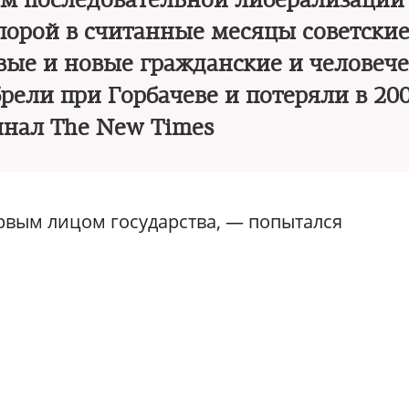
м последовательной либерализации
 порой в считанные месяцы советски
овые и новые гражданские и человеч
рели при Горбачеве и потеряли в 200
нал The New Times
ервым лицом государства, — попытался