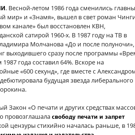
. Весной-летом 1986 года сменились главн
МИ
й мир» и «Знамя», вышел в свет роман Чинг
рвом канале» был восстановлен КВН,
анской сатирой 1960-х. В 1987 году на ТВ в
ладимира Молчанова «До и после полуночи»,
инг выходившего сразу после программы «Вре
1987 года составил 64%. Вскоре на
ойные «600 секунд», где вместе с Александро
 дебютировала будущая звезда либерального
Сорокина.
ый Закон «О печати и других средствах массо
го провозглашала
свободу печати и запрет
кой цензуры стихийно началась раньше, в 19
.
исимые издания и издательства