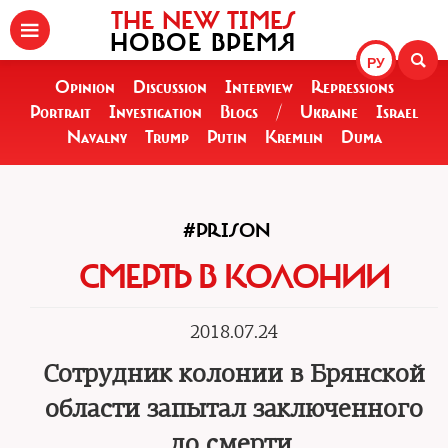
THE NEW TIMES
НОВОЕ ВРЕМЯ
РУ
Opinion
Discussion
Interview
Repressions
Portrait
Investigation
Blogs
/
Ukraine
Israel
Navalny
Trump
Putin
Kremlin
Duma
#PRISON
СМЕРТЬ В КОЛОНИИ
2018.07.24
Сотрудник колонии в Брянской
области запытал заключенного
до смерти