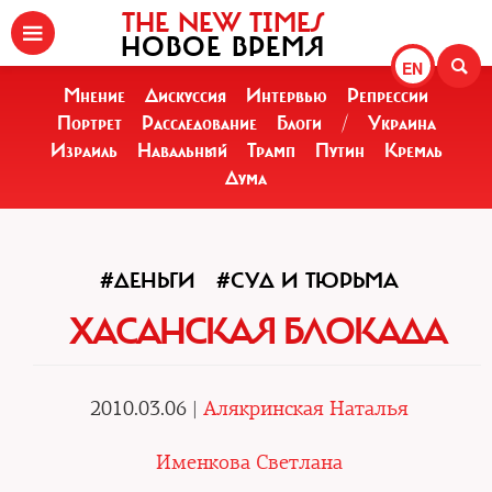
THE NEW TIMES
НОВОЕ ВРЕМЯ
EN
Мнение
Дискуссия
Интервью
Репрессии
Портрет
Расследование
Блоги
/
Украина
Израиль
Навальный
Трамп
Путин
Кремль
Дума
#ДЕНЬГИ
#СУД И ТЮРЬМА
ХАСАНСКАЯ БЛОКАДА
2010.03.06 |
Алякринская Наталья
Именкова Светлана