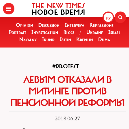
THE NEW TIMES
НОВОЕ ВРЕМЯ
РУ
Opinion
Discussion
Interview
Repressions
Portrait
Investigation
Blogs
/
Ukraine
Israel
Navalny
Trump
Putin
Kremlin
Duma
#PROTEST
ЛЕВЫМ ОТКАЗАЛИ В
МИТИНГЕ ПРОТИВ
ПЕНСИОННОЙ РЕФОРМЫ
2018.06.27