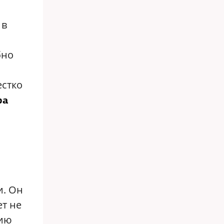
 в
бно
естко
ра
и. Он
ет не
цию