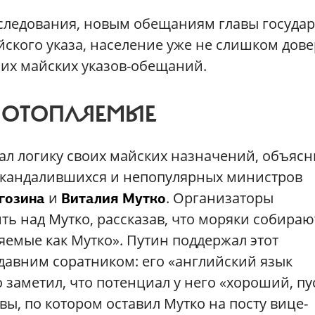
ледования, новым обещаниям главы государ
ского указа, население уже не слишком дове
их майских указов-обещаний.
ПОТОПЛЯЕМЫЕ
л логику своих майских назначений, объясн
оскандалившихся и непопулярных министров
и
. Организаторы
гозина
Виталия Мутко
ь над Мутко, рассказав, что моряки собираю
яемые как Мутко». Путин поддержал этот
давним соратником: его «английский язык
 заметил, что потенциал у него «хороший, пу
ы, по котором оставил Мутко на посту вице-