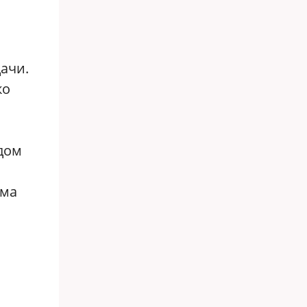
ачи.
ко
дом
ома