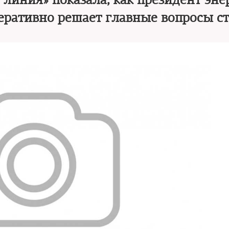
 линия» показала, как президент эн
еративно решает главные вопросы с