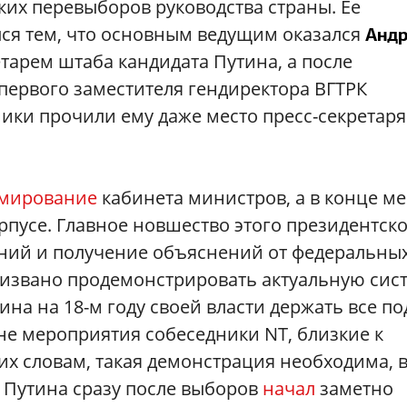
их перевыборов руководства страны. Ее
ся тем, что основным ведущим оказался
Анд
етарем штаба кандидата Путина, а после
первого заместителя гендиректора ВГТРК
ики прочили ему даже место пресс-секретаря
мирование
кабинета министров, а в конце м
рпусе. Главное новшество этого президентск
заний и получение объяснений от федеральны
извано продемонстрировать актуальную сис
ина на 18-м году своей власти держать все по
не мероприятия собеседники NT, близкие к
х словам, такая демонстрация необходима, 
г Путина сразу после выборов
начал
заметно