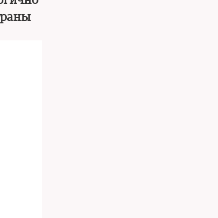
ергично
траны