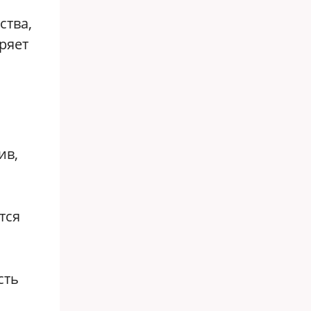
ства,
ряет
ив,
тся
сть