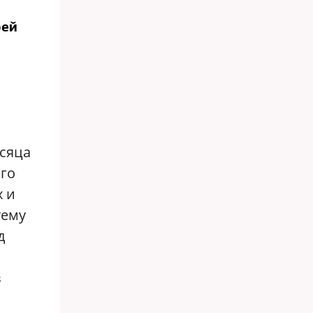
рей
есяца
ого
х и
тему
д
в