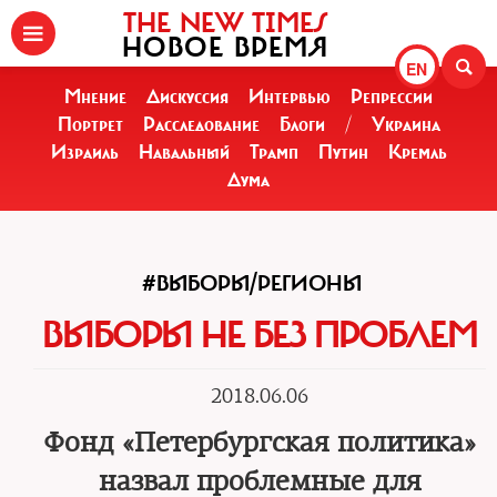
THE NEW TIMES
НОВОЕ ВРЕМЯ
EN
Мнение
Дискуссия
Интервью
Репрессии
Портрет
Расследование
Блоги
/
Украина
Израиль
Навальный
Трамп
Путин
Кремль
Дума
#ВЫБОРЫ/РЕГИОНЫ
ВЫБОРЫ НЕ БЕЗ ПРОБЛЕМ
2018.06.06
Фонд «Петербургская политика»
назвал проблемные для