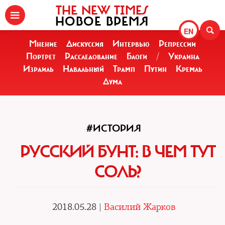
THE NEW TIMES
НОВОЕ ВРЕМЯ
EN
Мнение
Дискуссия
Интервью
Репрессии
Портрет
Расследование
Блоги
/
Украина
Израиль
Навальный
Трамп
Путин
Кремль
Дума
#ИСТОРИЯ
РУССКИЙ БУНТ: В ЧЕМ ТУТ
СОЛЬ?
2018.05.28 |
Василий Жарков