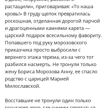
растащили», приговаривая: «То наша
кровь!» В груду щепок превратилась
роскошная, отделанная дорогой парчой
и драгоценными камнями карета —
царский подарок всесильному фавориту.
Попавшего под руку морозовского
приказчика просто выбросили с
верхнего этажа терема, из-за чего тот
разбился насмерть. Не тронули только
жену Бориса Морозова Анну, ее спасло
родство с царицей Марией
Милославской.
Восставшие не тронули один только
государев двор, где сумели спрятаться