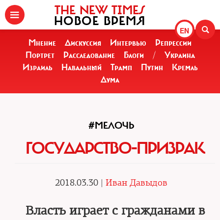
THE NEW TIMES
НОВОЕ ВРЕМЯ
EN
Мнение
Дискуссия
Интервью
Репрессии
Портрет
Расследование
Блоги
/
Украина
Израиль
Навальный
Трамп
Путин
Кремль
Дума
#МЕЛОЧЬ
ГОСУДАРСТВО-ПРИЗРАК
2018.03.30 |
Иван Давыдов
Власть играет с гражданами в