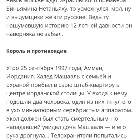
ним в Москве ждут израильского премьера
Биньямина Нетаньяху, то усмехнулся, мол, ну
и выдумщики же эти русские! Ведь ту
нашумевшую историю 12-летней давности он
наверняка не забыл.
Король и противоядие
Утро 25 сентября 1997 года, Амман,
Иордания. Халед Машааль с семьей и
охраной прибыл в свою штаб-квартиру в
центре иорданской столицы. У входа к нему
подошли два человека, один из них ткнул его
в ухо миниатюрным серебристым аппаратом.
Укол должен был стать смертельным, но
нападавший увидел дочь Машааля — и его
рука дрогнула… Тело­хранители попытались