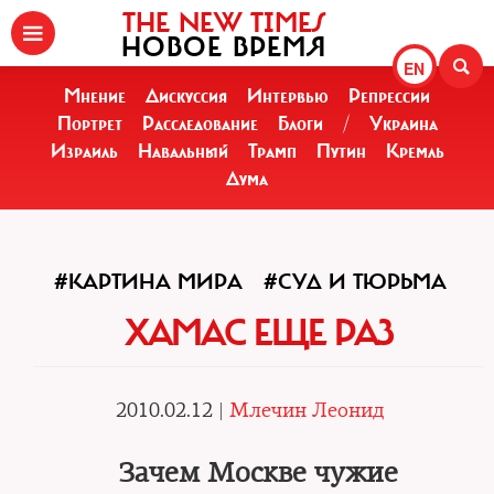
THE NEW TIMES
НОВОЕ ВРЕМЯ
EN
Мнение
Дискуссия
Интервью
Репрессии
Портрет
Расследование
Блоги
/
Украина
Израиль
Навальный
Трамп
Путин
Кремль
Дума
#КАРТИНА МИРА
#СУД И ТЮРЬМА
ХАМАС ЕЩЕ РАЗ
2010.02.12 |
Млечин Леонид
Зачем Москве чужие