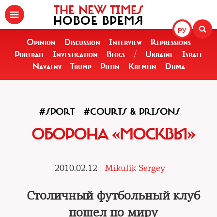
THE NEW TIMES
НОВОЕ ВРЕМЯ
РУ
Opinion
Discussion
Interview
Repressions
Portrait
Investigation
Blogs
/
Ukraine
Israel
Navalny
Trump
Putin
Kremlin
Duma
#SPORT
#COURTS & PRISONS
ОБОРОНА «МОСКВЫ»
2010.02.12 |
Mikulik Sergey
Столичный футбольный клуб
пошел по миру