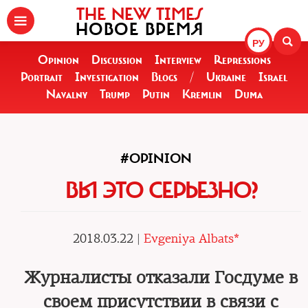
THE NEW TIMES
НОВОЕ ВРЕМЯ
РУ
Opinion
Discussion
Interview
Repressions
Portrait
Investigation
Blogs
/
Ukraine
Israel
Navalny
Trump
Putin
Kremlin
Duma
#OPINION
ВЫ ЭТО СЕРЬЕЗНО?
2018.03.22 |
Evgeniya Albats*
Журналисты отказали Госдуме в
своем присутствии в связи с