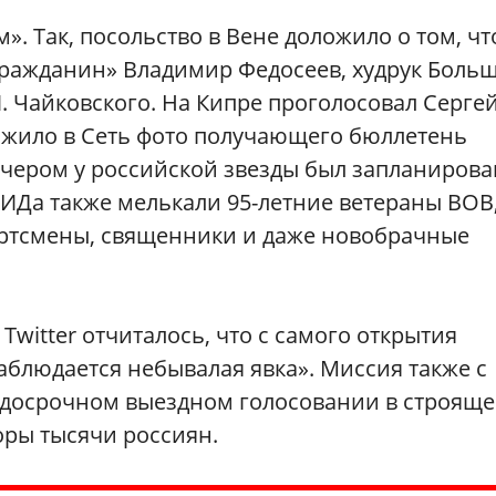
. Так, посольство в Вене доложило о том, чт
гражданин» Владимир Федосеев, худрук Боль
 Чайковского. На Кипре проголосовал Серге
ожило в Cеть фото получающего бюллетень
ечером у российской звезды был запланирова
 МИДа также мелькали 95-летние ветераны ВОВ
ортсмены, священники и даже новобрачные
Twitter отчиталось, что с самого открытия
аблюдается небывалая явка». Миссия также с
 досрочном выездном голосовании в строяще
оры тысячи россиян.