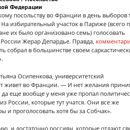
кой Федерации
кому посольству во Франции в день выборов 
 На избирательный участок в Париже (всего 
ане их было организовано семь) голосовать
России Жерар Депардье. Правда,
комментар
сть собрал в большинстве своем саркастичес
.
атьяна Осипенкова, университетский
ет живет во Франции. — И нет желания прин
, да еще вообще у меня уже пропал политиче
 из России, которые тут учатся. Они все же
 и проголосовать хотя бы за Собчак».
ию, и достаточно россиян, которые отдают св