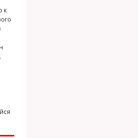
о к
шого
й
н
,
йся