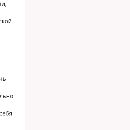
ии,
ской
ень
ельно
себя