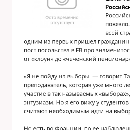
Российс
Российс
повезло.
всей стр
одним из первых пришел гражданин 
пост посольства в FB про знаменито
от «клоун» до «чеченский пенсионэр»
«Я не пойду на выборы, — говорит Т
преподаватель, которая уже много л
участие в так называемых «выборах»
энтузиазм. Но я его вижу у студентов
считают необходимым идти на выборы
Но есть во Франции, по ее наблюден