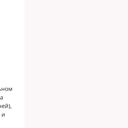
льном
На
ей),
 и