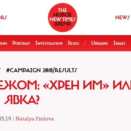
ORS
NEWS
ions
Portrait
Investigation
Blogs
/
Ukraine
Israel
S
#CAMPAIGN 2018/RESULTS
ЕЖОМ: «ХРЕН ИМ» И
ЯВКА?
03.19 |
Natalya Frolova