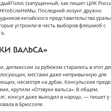
дыйГолос (запущенный, как пишет ЦИК Росс
 #КтоЕслиНеМы. Последний лозунг дружно
удников китайского представительства ураль
торые устроили в честь выборов флешмоб с
а.
КИ ВАЛЬСА»
и, дипмиссии за рубежом старались в этот д
олосующих, местами даже непривычную для
сующих, несмотря на дубак. Консульские пред
ми, крутили «Отзвуки вальса». В общем,
г, консул даже выходил в народ», — пишет у 
овала в Брюсселе.