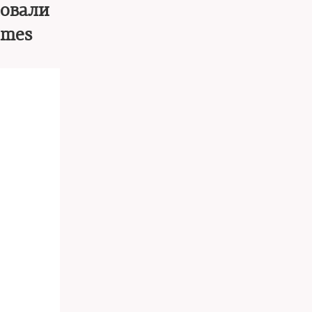
совали
imes