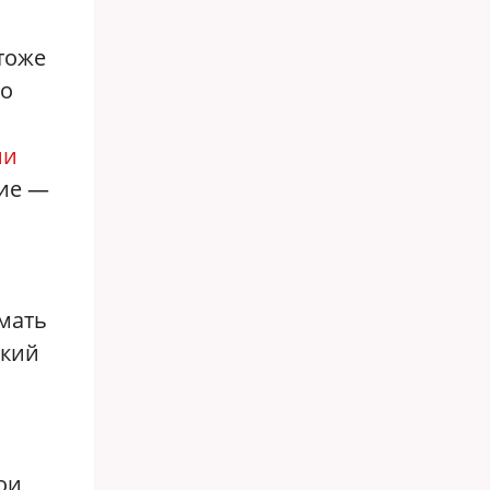
тоже
по
ии
кие —
имать
ский
ои