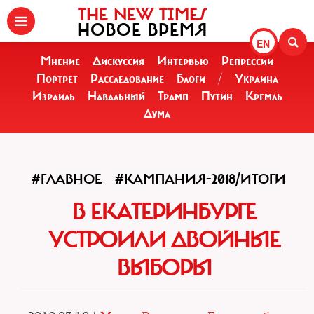
THE NEW TIMES
НОВОЕ ВРЕМЯ
EN
Мнение
Дискуссия
Интервью
Репрессии
Портрет
Расследование
Блоги
/
Украина
Израиль
Навальный
Трамп
Путин
Кремль
Дума
#ГЛАВНОЕ
#КАМПАНИЯ-2018/ИТОГИ
В ЕКАТЕРИНБУРГЕ
УСТРОИЛИ ДВОЙНЫЕ
ВЫБОРЫ