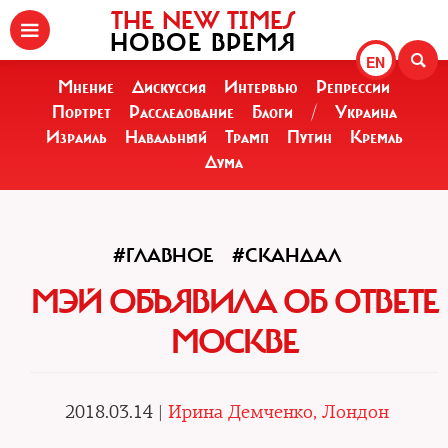
THE NEW TIMES
НОВОЕ ВРЕМЯ
EN
Мнение
Дискуссия
Интервью
Репрессии
Портрет
Расследование
Блоги
/
Украина
Израиль
Навальный
Трамп
Путин
Кремль
Дума
#ГЛАВНОЕ
#СКАНДАЛ
МЭЙ ОБЪЯВИЛА ОБ ОТВЕТЕ
МОСКВЕ
2018.03.14 |
Ирина Демченко, Лондон