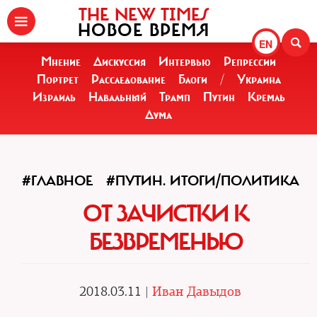
THE NEW TIMES
НОВОЕ ВРЕМЯ
EN
Мнение
Дискуссия
Интервью
Репрессии
Портрет
Расследование
Блоги
/
Украина
Израиль
Навальный
Трамп
Путин
Кремль
Дума
#ГЛАВНОЕ
#ПУТИН. ИТОГИ/ПОЛИТИКА
ОТ ЗАЧИСТКИ К
БЕЗВРЕМЕНЬЮ
2018.03.11 |
Иван Давыдов