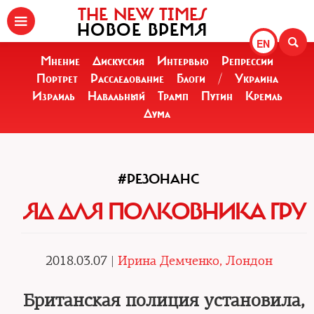
THE NEW TIMES
НОВОЕ ВРЕМЯ
EN
Мнение
Дискуссия
Интервью
Репрессии
Портрет
Расследование
Блоги
/
Украина
Израиль
Навальный
Трамп
Путин
Кремль
Дума
#РЕЗОНАНС
ЯД ДЛЯ ПОЛКОВНИКА ГРУ
2018.03.07 |
Ирина Демченко, Лондон
Британская полиция установила,